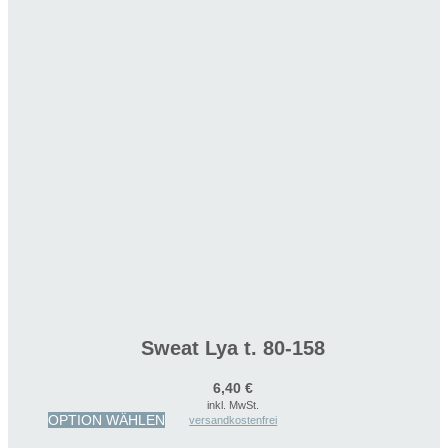
Sweat Lya t. 80-158
6,40
€
inkl. MwSt.
Dieses
OPTION WÄHLEN
versandkostenfrei
Produkt