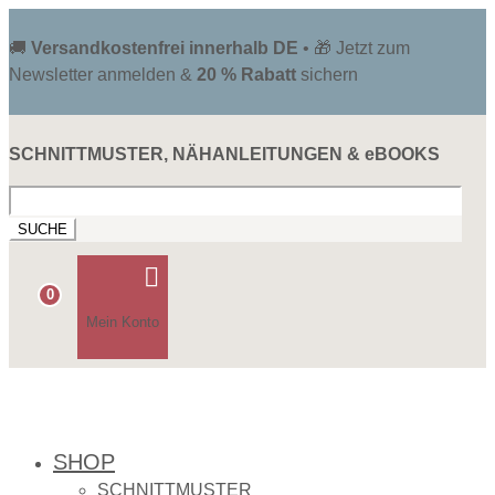
🚚
Versandkostenfrei innerhalb DE
• 🎁 Jetzt zum
Newsletter anmelden &
20 % Rabatt
sichern
SCHNITTMUSTER, NÄHANLEITUNGEN & eBOOKS
Suchen
nach:

0
Mein Konto
SHOP
SCHNITTMUSTER