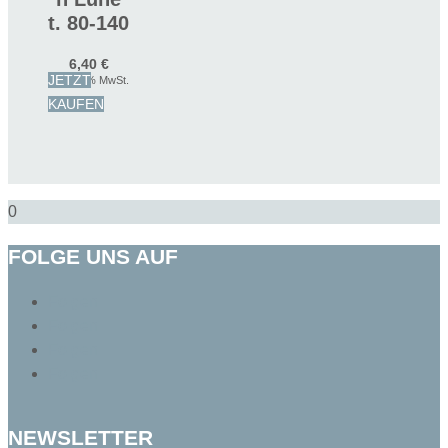
t. 80-140
6,40
€
JETZT
inkl. 19 % MwSt.
KAUFEN
0
FOLGE UNS AUF
Folgen
Folgen
Folgen
Folgen
NEWSLETTER