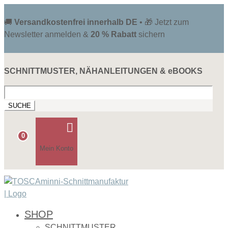
🚚
Versandkostenfrei innerhalb DE
• 🎁 Jetzt zum
Newsletter anmelden &
20 % Rabatt
sichern
SCHNITTMUSTER, NÄHANLEITUNGEN & eBOOKS
Suchen
nach:

0
Mein Konto
SHOP
SCHNITTMUSTER