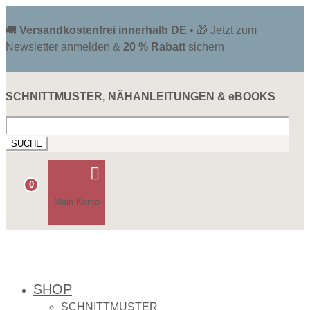
🚚
Versandkostenfrei innerhalb DE
• 🎁 Jetzt zum
Newsletter anmelden &
20 % Rabatt
sichern
SCHNITTMUSTER, NÄHANLEITUNGEN & eBOOKS
Suchen
nach:

0
Mein Konto
SHOP
SCHNITTMUSTER