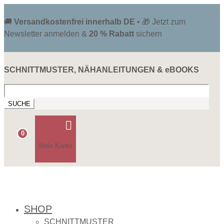
🚚
Versandkostenfrei innerhalb DE
• 🎁 Jetzt zum
Newsletter anmelden &
20 % Rabatt
sichern
SCHNITTMUSTER, NÄHANLEITUNGEN & eBOOKS
Suchen
nach:

0
Mein Konto
SHOP
SCHNITTMUSTER