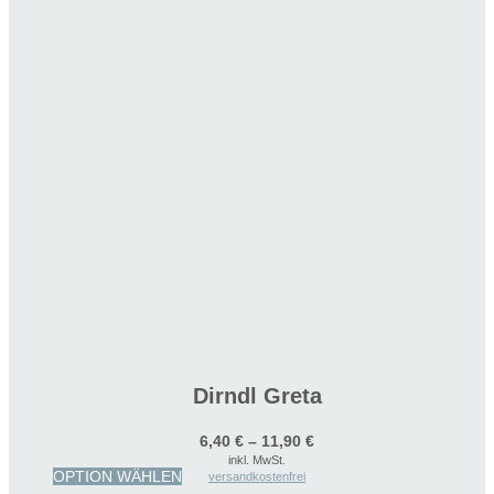
Dirndl Greta
6,40
€
–
11,90
€
inkl. MwSt.
Dieses
OPTION WÄHLEN
versandkostenfrei