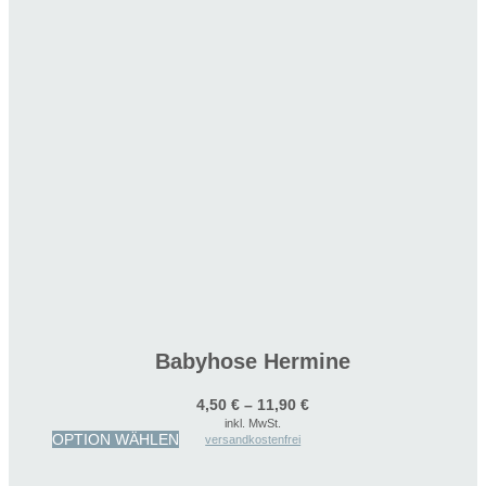
Babyhose Hermine
4,50
€
–
11,90
€
inkl. MwSt.
Dieses
OPTION WÄHLEN
versandkostenfrei
Produkt