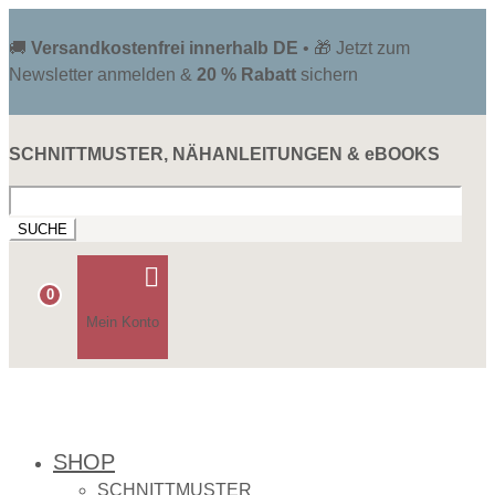
🚚
Versandkostenfrei innerhalb DE
• 🎁 Jetzt zum
Newsletter anmelden &
20 % Rabatt
sichern
SCHNITTMUSTER, NÄHANLEITUNGEN & eBOOKS
Suchen
nach:

0
Mein Konto
SHOP
SCHNITTMUSTER