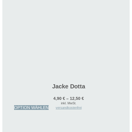
Jacke Dotta
4,90
€
–
12,50
€
inkl. MwSt.
Dieses
OPTION WÄHLEN
versandkostenfrei
Produkt
weist
mehrere