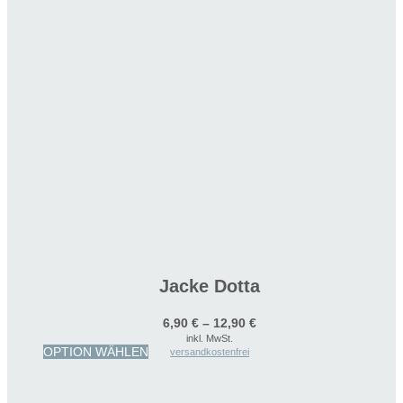
Jacke Dotta
6,90
€
–
12,90
€
inkl. MwSt.
Dieses
OPTION WÄHLEN
versandkostenfrei
Produkt
weist