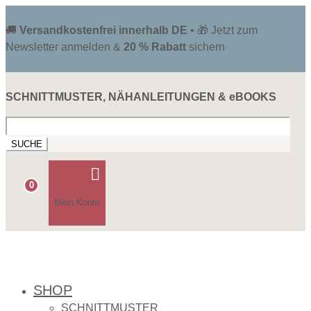
🚚
Versandkostenfrei innerhalb DE
• 🎁 Jetzt zum
Newsletter anmelden &
20 % Rabatt
sichern
SCHNITTMUSTER, NÄHANLEITUNGEN & eBOOKS
Suchen
nach:

0
Mein Konto
SHOP
SCHNITTMUSTER