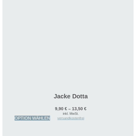
Jacke Dotta
9,90
€
–
13,50
€
inkl. MwSt.
Dieses
OPTION WÄHLEN
versandkostenfrei
Produkt
weist