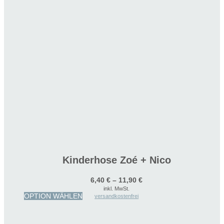
Kinderhose Zoé + Nico
6,40
€
–
11,90
€
inkl. MwSt.
Dieses
OPTION WÄHLEN
versandkostenfrei
Produkt
weist