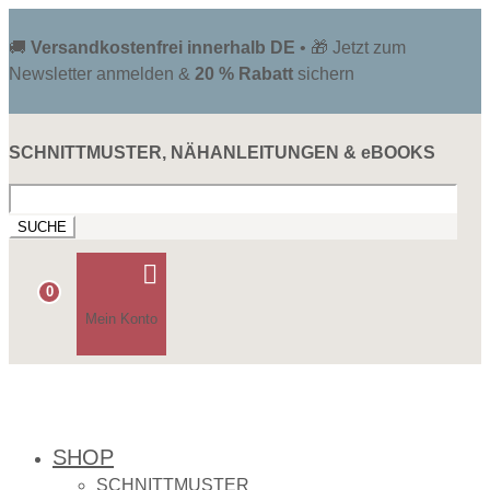
🚚
Versandkostenfrei innerhalb DE
• 🎁 Jetzt zum
Newsletter anmelden &
20 % Rabatt
sichern
SCHNITTMUSTER, NÄHANLEITUNGEN & eBOOKS
Suchen
nach:

0
Mein Konto
SHOP
SCHNITTMUSTER