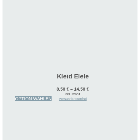
Kleid Elele
8,50
€
–
14,50
€
inkl. MwSt.
Dieses
OPTION WÄHLEN
versandkostenfrei
Produkt
weist
mehrere
Varianten
auf.