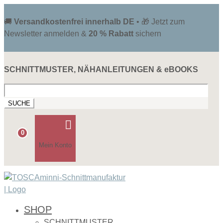
🚚
Versandkostenfrei innerhalb DE
• 🎁 Jetzt zum
Newsletter anmelden &
20 % Rabatt
sichern
SCHNITTMUSTER, NÄHANLEITUNGEN & eBOOKS
Suchen
nach:

0
Mein Konto
SHOP
SCHNITTMUSTER