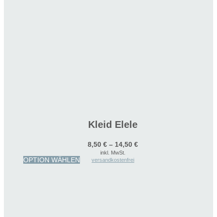
Kleid Elele
8,50
€
–
14,50
€
inkl. MwSt.
Dieses
OPTION WÄHLEN
versandkostenfrei
Produkt
weist
mehrere
Varianten