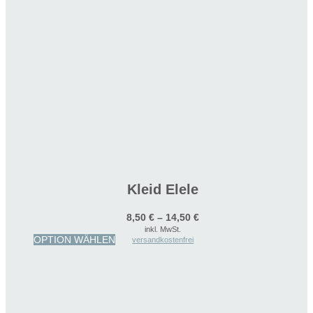
Kleid Elele
8,50
€
–
14,50
€
inkl. MwSt.
Dieses
OPTION WÄHLEN
versandkostenfrei
Produkt
weist
mehrere
Varianten