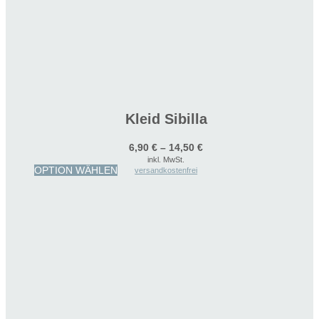
Kleid Sibilla
6,90
€
–
14,50
€
inkl. MwSt.
Dieses
OPTION WÄHLEN
versandkostenfrei
Produkt
weist
mehrere
Varianten
auf.
Die
Optionen
können