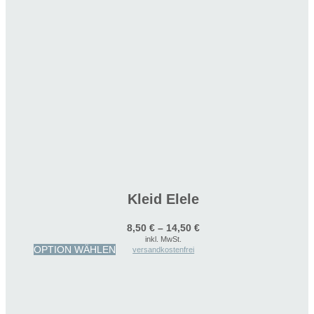
Kleid Elele
8,50
€
–
14,50
€
inkl. MwSt.
Dieses
OPTION WÄHLEN
versandkostenfrei
Produkt
weist
mehrere