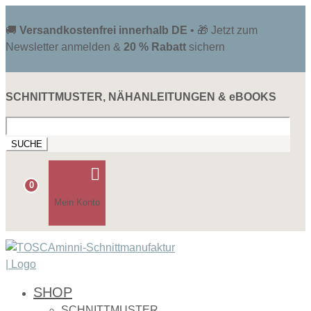
🚚
Versandkostenfrei innerhalb DE
• 🎁 Jetzt zum
Newsletter anmelden &
20 % Rabatt
sichern
SCHNITTMUSTER, NÄHANLEITUNGEN & eBOOKS
Suchen
nach:

0
Mein Konto
SHOP
SCHNITTMUSTER