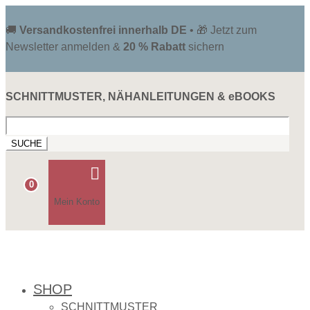
🚚
Versandkostenfrei innerhalb DE
• 🎁 Jetzt zum
Newsletter anmelden &
20 % Rabatt
sichern
SCHNITTMUSTER, NÄHANLEITUNGEN & eBOOKS
Suchen
nach:

0
Mein Konto
SHOP
SCHNITTMUSTER