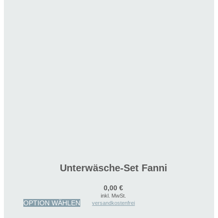
Unterwäsche-Set Fanni
0,00
€
inkl. MwSt.
Dieses
OPTION WÄHLEN
versandkostenfrei
Produkt