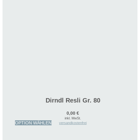
Dirndl Resli Gr. 80
0,00
€
inkl. MwSt.
Dieses
OPTION WÄHLEN
versandkostenfrei
Produkt
weist