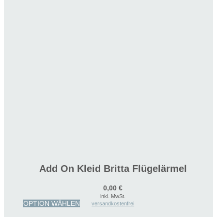
Add On Kleid Britta Flügelärmel
0,00
€
inkl. MwSt.
Dieses
OPTION WÄHLEN
versandkostenfrei
Produkt