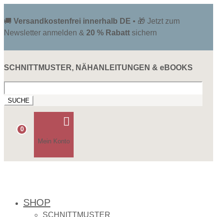
🚚
Versandkostenfrei innerhalb DE
• 🎁 Jetzt zum
Newsletter anmelden &
20 % Rabatt
sichern
SCHNITTMUSTER, NÄHANLEITUNGEN & eBOOKS
Suchen
nach:

0
Mein Konto
SHOP
SCHNITTMUSTER