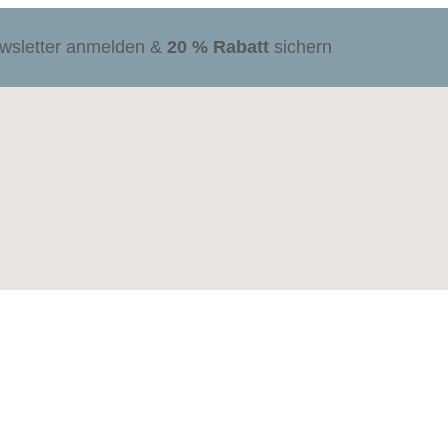
ewsletter anmelden &
20 % Rabatt
sichern