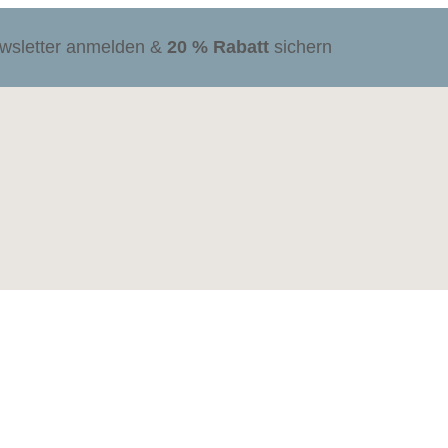
ewsletter anmelden &
20 % Rabatt
sichern