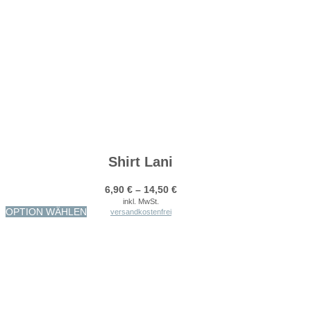
Shirt Lani
6,90
€
–
14,50
€
inkl. MwSt.
Dieses
OPTION WÄHLEN
versandkostenfrei
Produkt
weist
mehrere
Varianten
auf.
Die