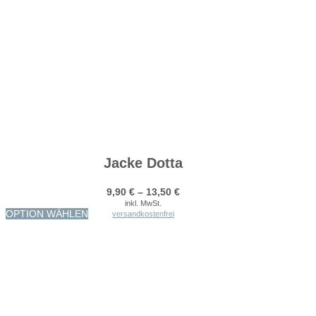
Jacke Dotta
9,90
€
–
13,50
€
inkl. MwSt.
Dieses
OPTION WÄHLEN
versandkostenfrei
Produkt
weist
mehrere
Varianten
auf.
Die