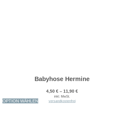
Babyhose Hermine
4,50
€
–
11,90
€
inkl. MwSt.
Dieses
OPTION WÄHLEN
versandkostenfrei
Produkt
weist
mehrere
Varianten