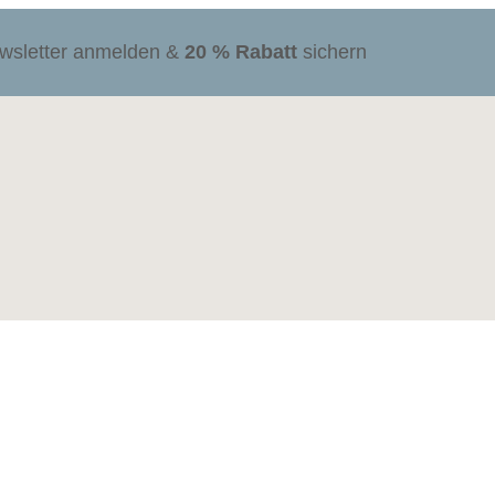
ewsletter anmelden &
20 % Rabatt
sichern