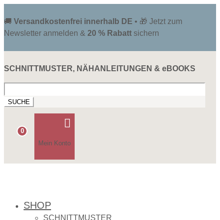
🚚
Versandkostenfrei innerhalb DE
• 🎁 Jetzt zum
Newsletter anmelden &
20 % Rabatt
sichern
SCHNITTMUSTER, NÄHANLEITUNGEN & eBOOKS
Suchen
nach:

0
Mein Konto
SHOP
SCHNITTMUSTER