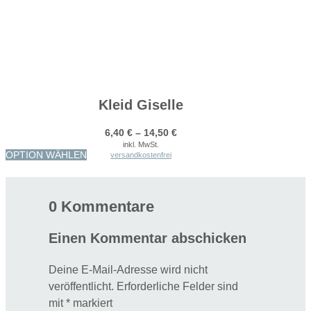
Kleid Giselle
6,40
€
–
14,50
€
inkl. MwSt.
Dieses
OPTION WÄHLEN
versandkostenfrei
Produkt
weist
mehrere
0 Kommentare
Varianten
Einen Kommentar abschicken
auf.
Die
Deine E-Mail-Adresse wird nicht
Optionen
veröffentlicht.
Erforderliche Felder sind
können
mit
*
markiert
auf