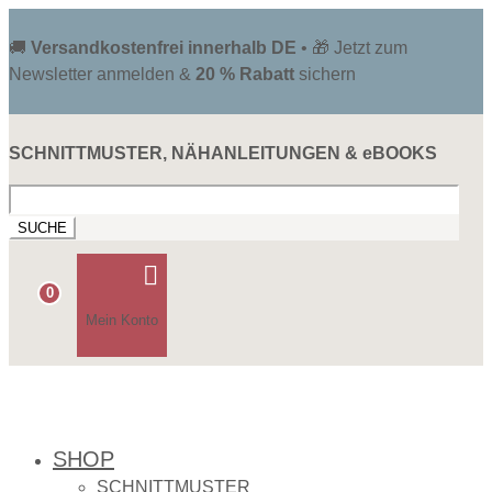
🚚
Versandkostenfrei innerhalb DE
• 🎁 Jetzt zum
Newsletter anmelden &
20 % Rabatt
sichern
SCHNITTMUSTER, NÄHANLEITUNGEN & eBOOKS
Suchen
nach:

0
Mein Konto
SHOP
SCHNITTMUSTER