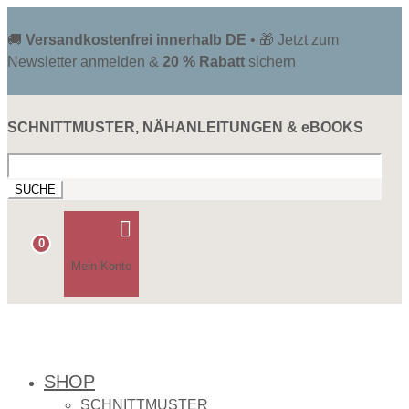
🚚
Versandkostenfrei innerhalb DE
• 🎁 Jetzt zum
Newsletter anmelden &
20 % Rabatt
sichern
SCHNITTMUSTER, NÄHANLEITUNGEN & eBOOKS
Suchen
nach:

0
Mein Konto
SHOP
SCHNITTMUSTER