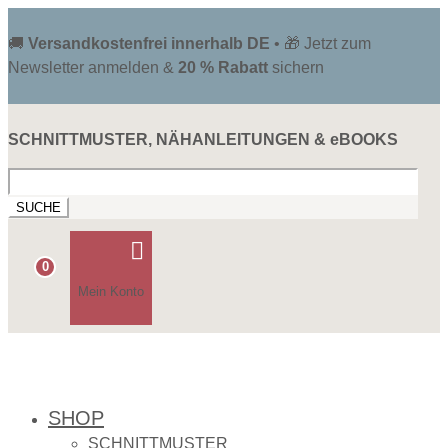
🚚
Versandkostenfrei innerhalb DE
• 🎁 Jetzt zum
Newsletter anmelden &
20 % Rabatt
sichern
SCHNITTMUSTER, NÄHANLEITUNGEN & eBOOKS
Suchen
nach:

0
Mein Konto
SHOP
SCHNITTMUSTER