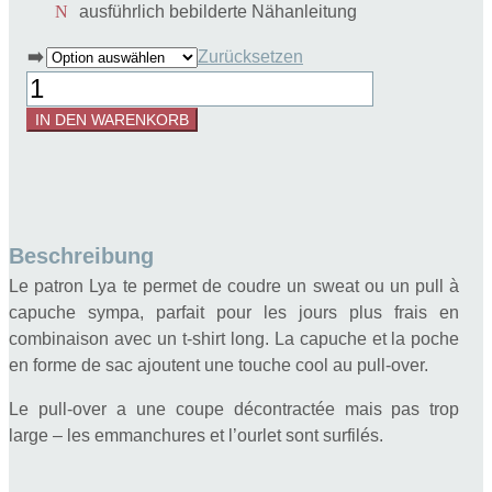
ausführlich bebilderte Nähanleitung
➡️
Zurücksetzen
Patron
couture
IN DEN WARENKORB
sweat
pour
enfant
sans
manches
Beschreibung
Menge
Le patron Lya te permet de coudre un sweat ou un pull à
capuche sympa, parfait pour les jours plus frais en
combinaison avec un t-shirt long. La capuche et la poche
en forme de sac ajoutent une touche cool au pull-over.
Le pull-over a une coupe décontractée mais pas trop
large – les emmanchures et l’ourlet sont surfilés.