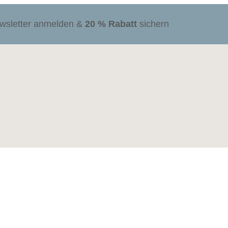
ewsletter anmelden &
20 % Rabatt
sichern