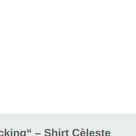
king“ – Shirt Cèleste