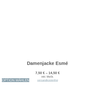
Damenjacke Esmé
7,50
€
–
14,50
€
inkl. MwSt.
Dieses
OPTION WÄHLEN
versandkostenfrei
Produkt
weist
mehrere
Varianten