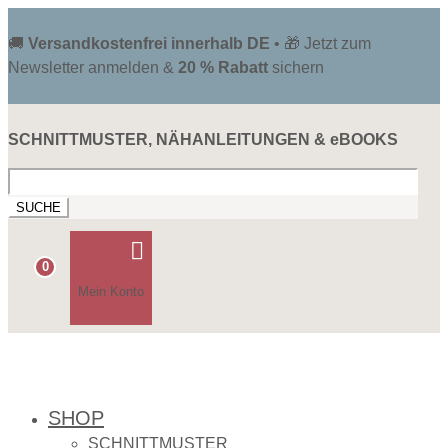
🚚
Versandkostenfrei innerhalb DE
• 🎁 Jetzt zum
Newsletter anmelden &
20 % Rabatt
sichern
SCHNITTMUSTER, NÄHANLEITUNGEN & eBOOKS
Suchen
nach:

0
Mein Konto
SHOP
SCHNITTMUSTER