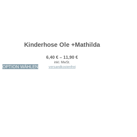
Kinderhose Ole +Mathilda
6,40
€
–
11,90
€
inkl. MwSt.
Dieses
OPTION WÄHLEN
versandkostenfrei
Produkt
weist
mehrere
Varianten
auf.
Die
Optionen
können
auf