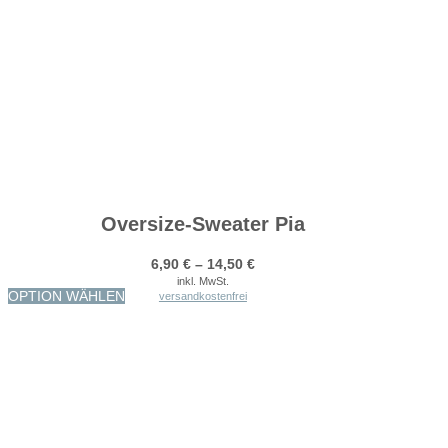
Oversize-Sweater Pia
6,90
€
–
14,50
€
inkl. MwSt.
Dieses
OPTION WÄHLEN
versandkostenfrei
Produkt
weist
mehrere
Varianten
auf.
Die