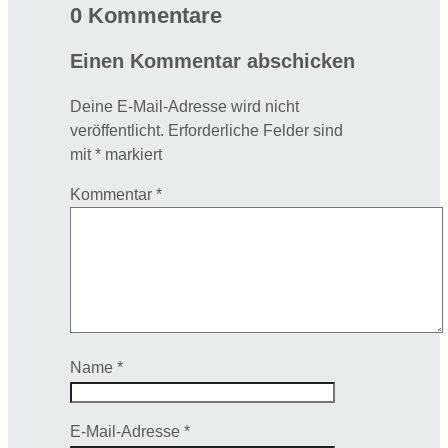
mehrere
0 Kommentare
Varianten
Einen Kommentar abschicken
auf.
Die
Deine E-Mail-Adresse wird nicht
Optionen
veröffentlicht.
Erforderliche Felder sind
können
mit
*
markiert
auf
der
Kommentar
*
Produktseite
gewählt
werden
Name
*
E-Mail-Adresse
*