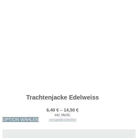
Trachtenjacke Edelweiss
6,40
€
–
14,50
€
inkl. MwSt.
Dieses
OPTION WÄHLEN
versandkostenfrei
Produkt
weist