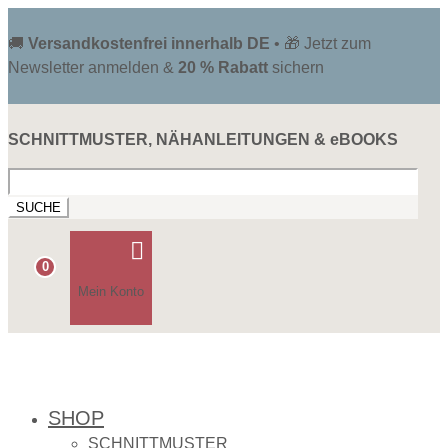
🚚
Versandkostenfrei innerhalb DE
• 🎁 Jetzt zum
Newsletter anmelden &
20 % Rabatt
sichern
SCHNITTMUSTER, NÄHANLEITUNGEN & eBOOKS
Suchen
nach:

0
Mein Konto
SHOP
SCHNITTMUSTER