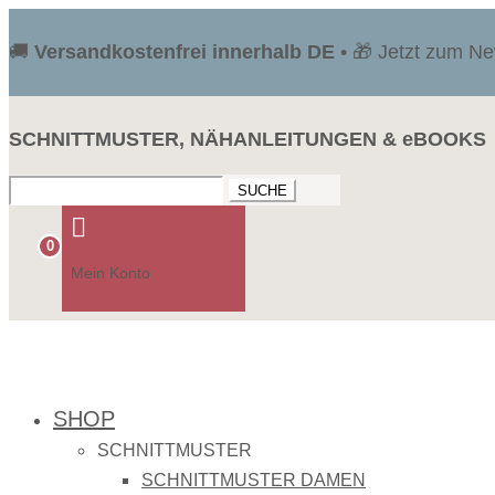
🚚
Versandkostenfrei innerhalb DE
• 🎁 Jetzt zum N
SCHNITTMUSTER, NÄHANLEITUNGEN & eBOOKS
Suchen
nach:

0
Mein Konto
SHOP
SCHNITTMUSTER
SCHNITTMUSTER DAMEN