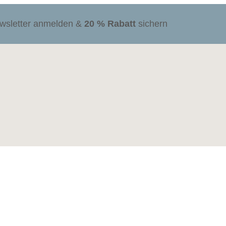
ewsletter anmelden &
20 % Rabatt
sichern