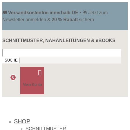
🚚
Versandkostenfrei innerhalb DE
• 🎁 Jetzt zum
Newsletter anmelden &
20 % Rabatt
sichern
SCHNITTMUSTER, NÄHANLEITUNGEN & eBOOKS
Suchen
nach:

0
Mein Konto
SHOP
SCHNITTMUSTER