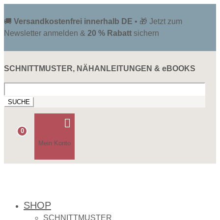
🚚
Versandkostenfrei innerhalb DE
• 🎁 Jetzt zum
Newsletter anmelden &
20 % Rabatt
sichern
SCHNITTMUSTER, NÄHANLEITUNGEN & eBOOKS
Suchen
nach:

0
Mein Konto
SHOP
SCHNITTMUSTER