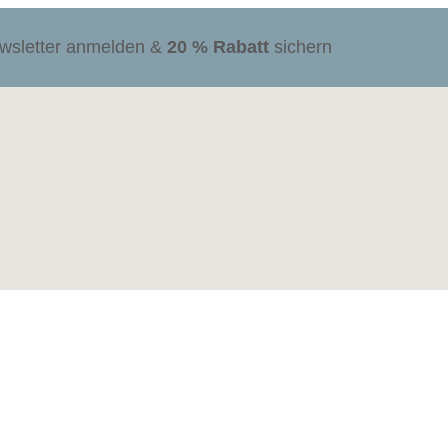
ewsletter anmelden &
20 % Rabatt
sichern