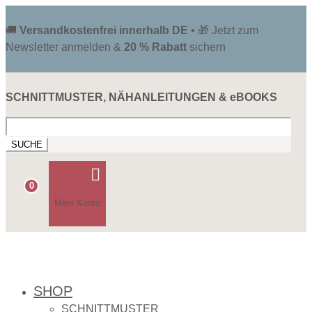
🚚
Versandkostenfrei innerhalb DE
• 🎁 Jetzt zum
Newsletter anmelden &
20 % Rabatt
sichern
SCHNITTMUSTER, NÄHANLEITUNGEN & eBOOKS
Suchen
nach:

0
Mein Konto
SHOP
SCHNITTMUSTER