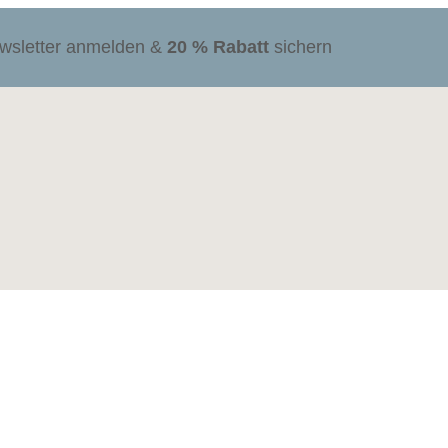
ewsletter anmelden &
20 % Rabatt
sichern