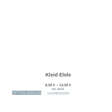
Kleid Elele
8,50
€
–
14,50
€
inkl. MwSt.
Dieses
OPTION WÄHLEN
versandkostenfrei
Produkt
weist
mehrere