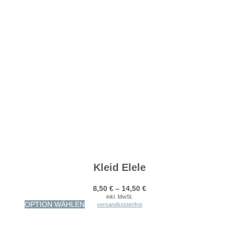
Kleid Elele
8,50
€
–
14,50
€
inkl. MwSt.
Dieses
OPTION WÄHLEN
versandkostenfrei
Produkt
weist