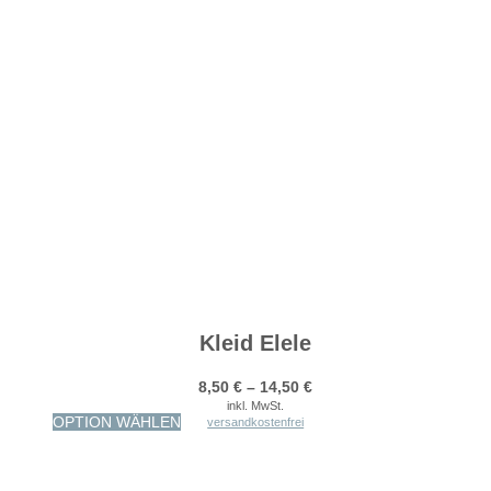
Kleid Elele
8,50
€
–
14,50
€
inkl. MwSt.
Dieses
OPTION WÄHLEN
versandkostenfrei
Produkt
weist