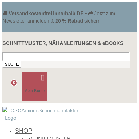
🚚
Versandkostenfrei innerhalb DE
• 🎁 Jetzt zum
Newsletter anmelden &
20 % Rabatt
sichern
SCHNITTMUSTER, NÄHANLEITUNGEN & eBOOKS
Suchen
nach:

0
Mein Konto
SHOP
SCHNITTMUSTER