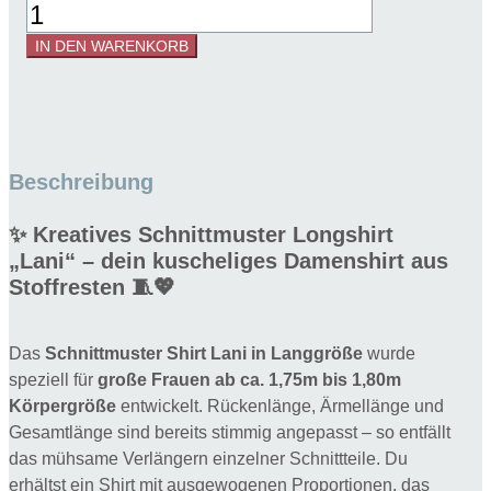
Schnittmuster
Longshirt
IN DEN WARENKORB
Lani
Gr.
34-
54
-
Beschreibung
Langgröße
1,75m-
✨ Kreatives Schnittmuster Longshirt
1,80m
„Lani“ – dein kuscheliges Damenshirt aus
Menge
Stoffresten 🧵💖
Das
Schnittmuster Shirt Lani in Langgröße
wurde
speziell für
große Frauen ab ca. 1,75m bis 1,80m
Körpergröße
entwickelt. Rückenlänge, Ärmellänge und
Gesamtlänge sind bereits stimmig angepasst – so entfällt
das mühsame Verlängern einzelner Schnittteile. Du
erhältst ein Shirt mit ausgewogenen Proportionen, das