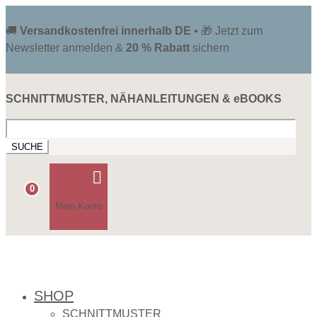
🚚
Versandkostenfrei innerhalb DE
• 🎁 Jetzt zum
Newsletter anmelden &
20 % Rabatt
sichern
SCHNITTMUSTER, NÄHANLEITUNGEN & eBOOKS
Suchen
nach:

0
Mein Konto
SHOP
SCHNITTMUSTER