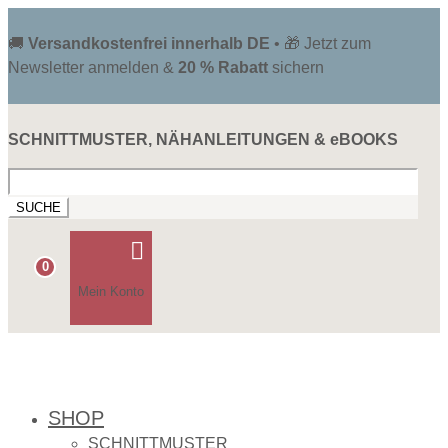
🚚
Versandkostenfrei innerhalb DE
• 🎁 Jetzt zum
Newsletter anmelden &
20 % Rabatt
sichern
SCHNITTMUSTER, NÄHANLEITUNGEN & eBOOKS
Suchen
nach:

0
Mein Konto
SHOP
SCHNITTMUSTER