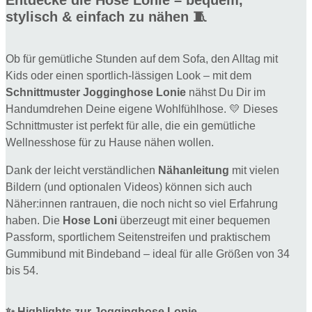
Entdecke die Hose Lonie – bequem,
👖
stylisch & einfach zu nähen 🧵
Menge
Ob für gemütliche Stunden auf dem Sofa, den Alltag mit
Kids oder einen sportlich-lässigen Look – mit dem
Schnittmuster Jogginghose Lonie
nähst Du Dir im
Handumdrehen Deine eigene Wohlfühlhose. 💛 Dieses
Schnittmuster ist perfekt für alle, die ein gemütliche
Wellnesshose für zu Hause nähen wollen.
Dank der leicht verständlichen
Nähanleitung
mit vielen
Bildern (und optionalen Videos) können sich auch
Näher:innen rantrauen, die noch nicht so viel Erfahrung
haben. Die
Hose Loni
überzeugt mit einer bequemen
Passform, sportlichem Seitenstreifen und praktischem
Gummibund mit Bindeband – ideal für alle Größen von 34
bis 54.
✨ Highlights zur Jogginghose Lonie