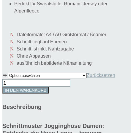
Perfekt für Sweatstoffe, Romanit Jersey oder
Alpenfleece
Dateiformate: A4 / A0-Großformat / Beamer
Schnitt liegt auf Ebenen
Schnitt ist inkl. Nahtzugabe
Ohne Abpausen
ausführlich bebilderte Nähanleitung
➡️
Zurücksetzen
Schnittmuster
Jogginghose
IN DEN WARENKORB
Lonie
Gr.
Beschreibung
34-
54
|
Schnittmuster Jogginghose Damen:
lässig