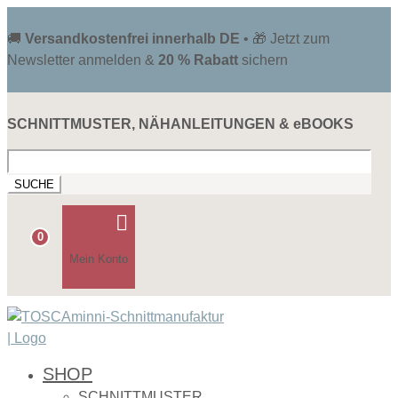
🚚
Versandkostenfrei innerhalb DE
• 🎁 Jetzt zum
Newsletter anmelden &
20 % Rabatt
sichern
SCHNITTMUSTER, NÄHANLEITUNGEN & eBOOKS
Suchen
nach:

0
Mein Konto
SHOP
SCHNITTMUSTER