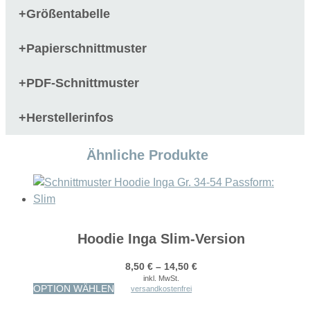
Größentabelle
+
Papierschnittmuster
+
PDF-Schnittmuster
+
Herstellerinfos
+
Ähnliche Produkte
Hoodie Inga Slim-Version
8,50
€
–
14,50
€
inkl. MwSt.
Dieses
OPTION WÄHLEN
versandkostenfrei
Produkt