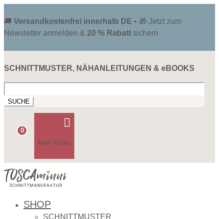
🚚
Versandkostenfrei innerhalb DE
• 🎁 Jetzt zum
Newsletter anmelden &
20 % Rabatt
sichern
SCHNITTMUSTER, NÄHANLEITUNGEN & eBOOKS
Suchen
nach:

0
Mein Konto
SHOP
SCHNITTMUSTER