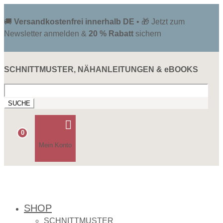
🚚
Versandkostenfrei innerhalb DE
• 🎁 Jetzt zum
Newsletter anmelden &
20 % Rabatt
sichern
SCHNITTMUSTER, NÄHANLEITUNGEN & eBOOKS
Suchen
nach:

0
Mein Konto
SHOP
SCHNITTMUSTER