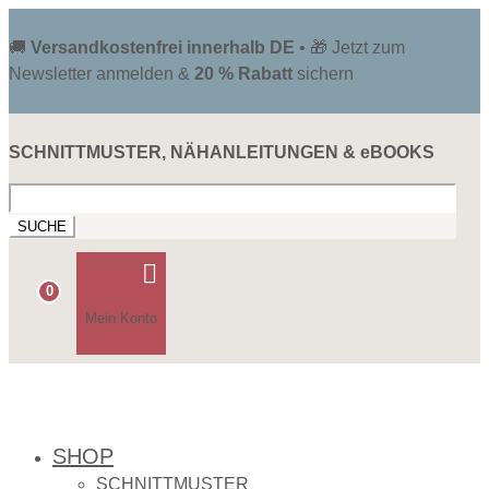
🚚
Versandkostenfrei innerhalb DE
• 🎁 Jetzt zum
Newsletter anmelden &
20 % Rabatt
sichern
SCHNITTMUSTER, NÄHANLEITUNGEN & eBOOKS
Suchen
nach:

0
Mein Konto
SHOP
SCHNITTMUSTER