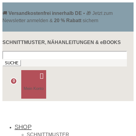
🚚
Versandkostenfrei innerhalb DE
• 🎁 Jetzt zum
Newsletter anmelden &
20 % Rabatt
sichern
SCHNITTMUSTER, NÄHANLEITUNGEN & eBOOKS
Suchen
nach:

0
Mein Konto
SHOP
SCHNITTMUSTER