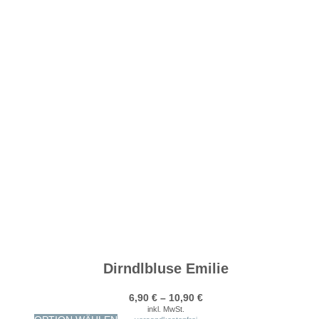
Dirndlbluse Emilie
6,90
€
–
10,90
€
inkl. MwSt.
Dieses