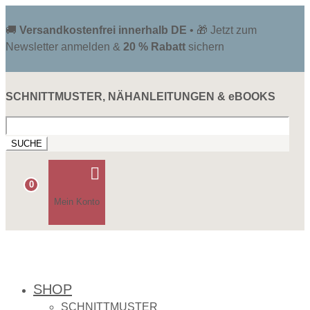
🚚
Versandkostenfrei innerhalb DE
• 🎁 Jetzt zum
Newsletter anmelden &
20 % Rabatt
sichern
SCHNITTMUSTER, NÄHANLEITUNGEN & eBOOKS
Suchen
nach:

0
Mein Konto
SHOP
SCHNITTMUSTER