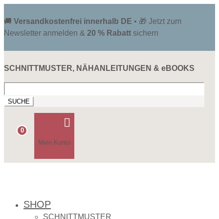
🚚
Versandkostenfrei innerhalb DE
• 🎁 Jetzt zum
Newsletter anmelden &
20 % Rabatt
sichern
SCHNITTMUSTER, NÄHANLEITUNGEN & eBOOKS
Suchen
nach:

0
Mein Konto
SHOP
SCHNITTMUSTER