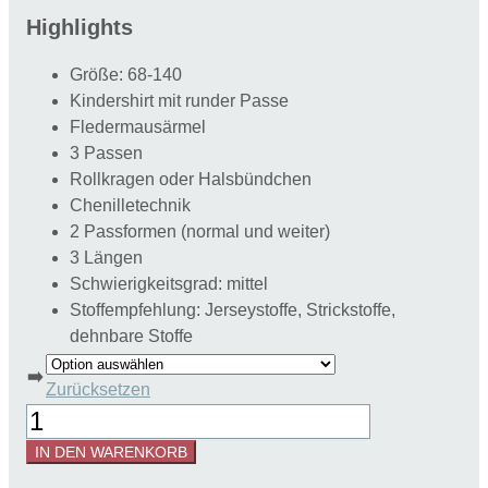
Highlights
Größe: 68-140
Kindershirt mit runder Passe
Fledermausärmel
3 Passen
Rollkragen oder Halsbündchen
Chenilletechnik
2 Passformen (normal und weiter)
3 Längen
Schwierigkeitsgrad: mittel
Stoffempfehlung: Jerseystoffe, Strickstoffe,
dehnbare Stoffe
➡️
Zurücksetzen
Schnittmuster
Fledermausshirt
IN DEN WARENKORB
Rentje