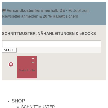
🚚
Versandkostenfrei innerhalb DE
• 🎁 Jetzt zum
Newsletter anmelden &
20 % Rabatt
sichern
SCHNITTMUSTER, NÄHANLEITUNGEN & eBOOKS
Suchen
nach:

0
Mein Konto
SHOP
SCHNITTMUSTER